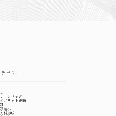
。
カテゴリー
LL
リコンバッグ
イブリット豊胸
頭
頭縮小
人科形成