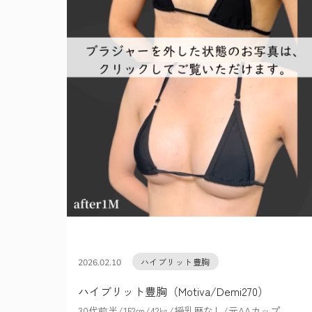
ハイブリット豊胸
2026.02.10
ハイブリット豊胸（Motiva/Demi270）
30代前半/152㎝/42㎏/授乳歴なし/元AAカップ