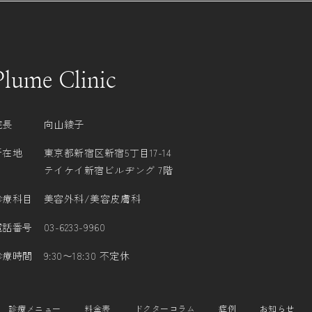
ERVATION RESERVA
Plume Clinic
院長
向山綾子
所在地
東京都新宿区新宿5丁目17-14
テイケイ新宿ビルヂング 7階
診療科目
美容外科/美容皮膚科
電話番号
03-6233-9960
診療時間
9:30〜18:30 不定休
診療メニュー
料金表
ドクターコラム
症例
お知らせ