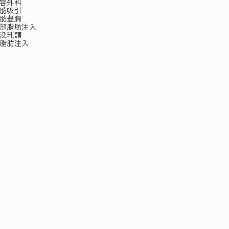
容外科
肪吸引
肪豊胸
部脂肪注入
没乳頭
脂肪注入