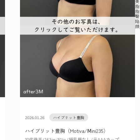
美
脂
脂
臀
陥
顔
ハイブリット豊胸
2026.01.26
ハイブリット豊胸（Motiva/Ⅿini235）
20代後半/163㎝/51㎏/授乳歴なし/元AAAカップ