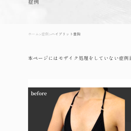
症例
ホーム
>
症例
>
ハイブリット豊胸
本ページにはモザイク処理をしていない症例