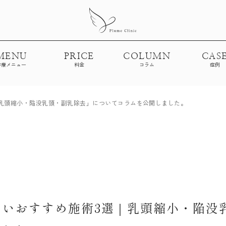
MENU
PRICE
COLUMN
CAS
診療メニュー
料金
コラム
症例
乳頭縮小・陥没乳頭・副乳除去」についてコラムを公開しました。
たいおすすめ施術3選｜乳頭縮小・陥没