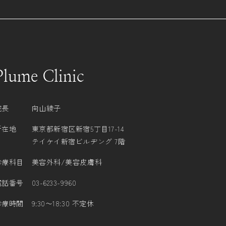
ERVATION RESERVA
Plume Clinic
院長
向山綾子
所在地
東京都新宿区新宿5丁目17-14
テイケイ新宿ビルヂング 7階
診療科目
美容外科/美容皮膚科
電話番号
03-6233-9960
診療時間
9:30〜18:30 不定休