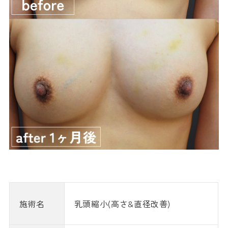
施術名
乳頭縮小(高さ&直径改善)